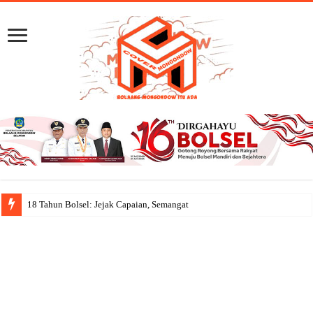
18 Tahun Bolsel: Jejak Capaian, Semangat Gotong Royong Men