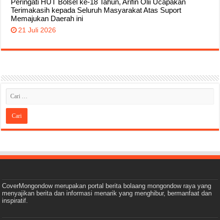
Peringati HUT Bolsel ke-18 Tahun, Arifin Olii Ucapakan
Terimakasih kepada Seluruh Masyarakat Atas Suport
Memajukan Daerah ini
21 Juli 2026
CoverMongondow merupakan portal berita bolaang mongondow raya yang
menyajikan berita dan informasi menarik yang menghibur, bermanfaat dan
inspiratif.