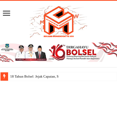
18 Tahun Bolsel: Jejak Capaian, Semangat Gotong Royong Mena