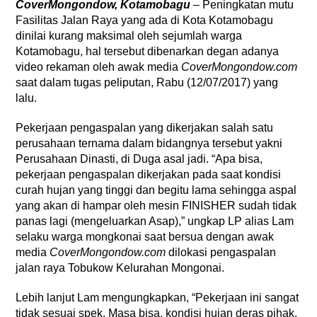
CoverMongondow, Kotamobagu
– Peningkatan mutu
Fasilitas Jalan Raya yang ada di Kota Kotamobagu
dinilai kurang maksimal oleh sejumlah warga
Kotamobagu, hal tersebut dibenarkan degan adanya
video rekaman oleh awak media
CoverMongondow.com
saat dalam tugas peliputan, Rabu (12/07/2017) yang
lalu.
Pekerjaan pengaspalan yang dikerjakan salah satu
perusahaan ternama dalam bidangnya tersebut yakni
Perusahaan Dinasti, di Duga asal jadi. “Apa bisa,
pekerjaan pengaspalan dikerjakan pada saat kondisi
curah hujan yang tinggi dan begitu lama sehingga aspal
yang akan di hampar oleh mesin FINISHER sudah tidak
panas lagi (mengeluarkan Asap),” ungkap LP alias Lam
selaku warga mongkonai saat bersua dengan awak
media
CoverMongondow.com
dilokasi pengaspalan
jalan raya Tobukow Kelurahan Mongonai.
Lebih lanjut Lam mengungkapkan, “Pekerjaan ini sangat
tidak sesuai spek. Masa bisa, kondisi hujan deras pihak,