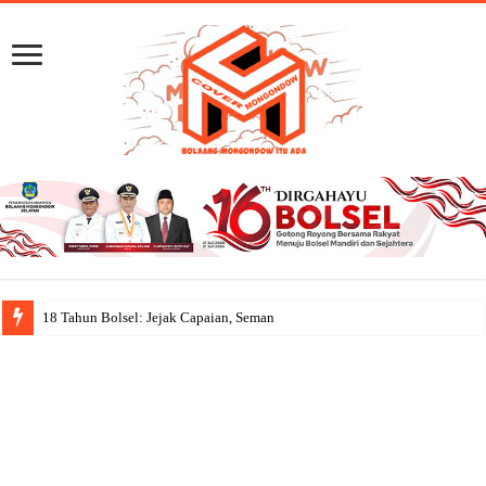
18 Tahun Bolsel: Jejak Capaian, Semangat Gotong Royo