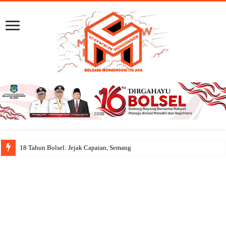
18 Tahun Bolsel: Jejak Capaian, Semangat Gotong Royon