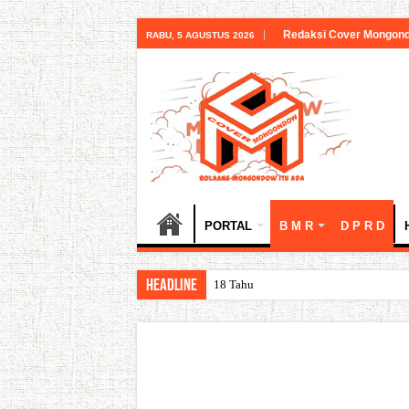
Redaksi Cover Mongon
RABU, 5 AGUSTUS 2026
PORTAL
B M R
D P R D
HEADLINE
18 Tahun Bolsel: Jejak Capaian,