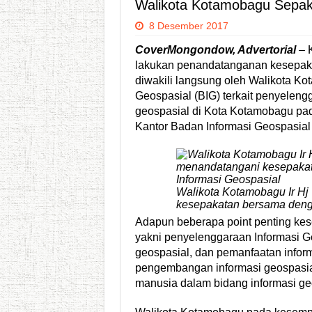
Walikota Kotamobagu Sepak
8 Desember 2017
CoverMongondow, Advertorial
– K
lakukan penandatanganan kesepaka
diwakili langsung oleh Walikota Ko
Geospasial (BIG) terkait penyele
geospasial di Kota Kotamobagu pada
Kantor Badan Informasi Geospasial
Walikota Kotamobagu Ir Hj
kesepakatan bersama deng
Adapun beberapa point penting kese
yakni penyelenggaraan Informasi 
geospasial, dan pemanfaatan inform
pengembangan informasi geospasia
manusia dalam bidang informasi ge