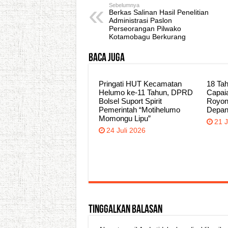
Sebelumnya
Berkas Salinan Hasil Penelitian
Administrasi Paslon
Perseorangan Pilwako
Kotamobagu Berkurang
Baca Juga
Pringati HUT Kecamatan
18 Tah
Helumo ke-11 Tahun, DPRD
Capai
Bolsel Suport Spirit
Royon
Pemerintah “Motihelumo
Depa
Momongu Lipu”
21 J
24 Juli 2026
Tinggalkan Balasan