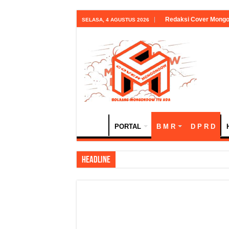
Redaksi Cover Mong
SELASA, 4 AGUSTUS 2026
PORTAL
B M R
D P R D
HEADLINE
18 Tahun Bolsel: Jej