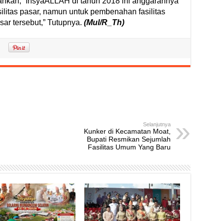
hkan, “InsyaALLAH di tahun 2018 ini anggarannya
ilitas pasar, namun untuk pembenahan fasilitas
sar tersebut,” Tutupnya.
(Mul/R_Th)
Selanjutnya
Kunker di Kecamatan Moat,
Bupati Resmikan Sejumlah
Fasilitas Umum Yang Baru