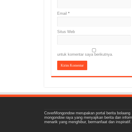
Email
*
Situs Web
untuk komentar saya berikutnya.
CoverMongondow merupakan portal berita bolaang
mongondow raya yang menyajikan berita dan infor
menarik yang menghibur, bermanfaat dan inspiratif.