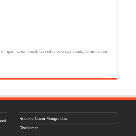
Simpan nama, email, dan situs web saya pada peramban ini
Redaksi Cover Mongondow
masi
Disclaimer