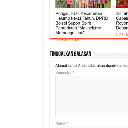
Pringati HUT Kecamatan
18 Tah
Helumo ke-11 Tahun, DPRD
Capai
Bolsel Suport Spirit
Royon
Pemerintah “Motihelumo
Depa
Momongu Lipu”
21 J
24 Juli 2026
Tinggalkan Balasan
Alamat email Anda tidak akan dipublikasika
Komentar
*
Nama
*