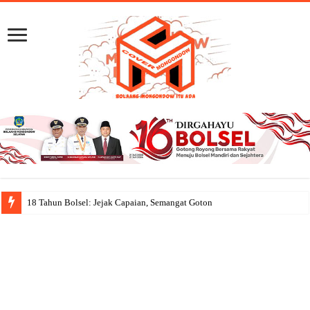
18 Tahun Bolsel: Jejak Capaian, Semangat Gotong Royong Menat