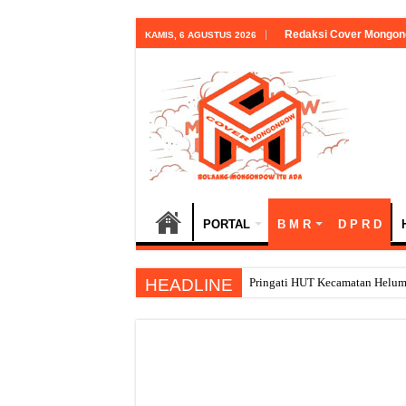
Redaksi Cover Mongo
KAMIS, 6 AGUSTUS 2026
PORTAL
B M R
D P R D
HEADLINE
18 Tahun B