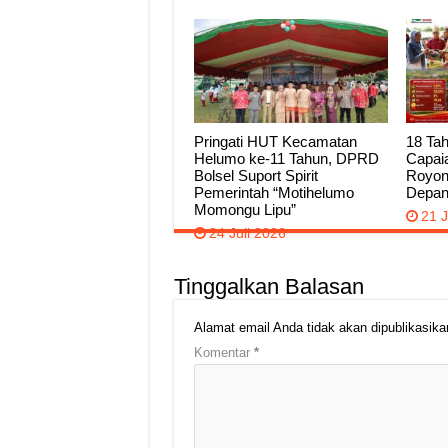
Pringati HUT Kecamatan
18 Tah
Helumo ke-11 Tahun, DPRD
Capai
Bolsel Suport Spirit
Royon
Pemerintah “Motihelumo
Depa
Momongu Lipu”
21 J
24 Juli 2026
Tinggalkan Balasan
Alamat email Anda tidak akan dipublikasika
Komentar
*