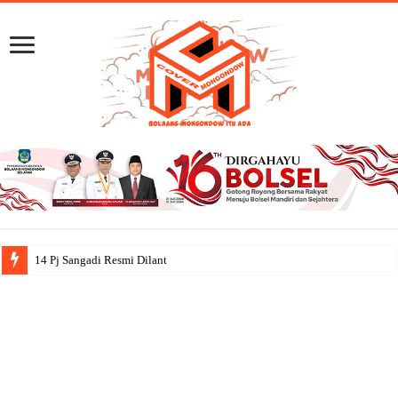
14 Pj Sangadi Resmi Dilantik, Bupati Isk