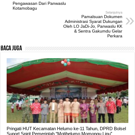
Pengawasan Dari Panwaslu
Kotamobagu
Selanjutnya
Pamalsuan Dokumen
Administrasi Syarat Dukungan
Oleh LO JaDi-Jo, Panwaslu KK
& Sentra Gakumdu Gelar
Perkara
Baca Juga
Pringati HUT Kecamatan Helumo ke-11 Tahun, DPRD Bolsel
Suport Spirit Pemerintah “Motihelumo Momongu Lipu”