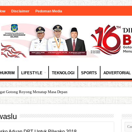
dow
Disclaimer
Pedoman Media
HUKRIM
LIFESTYLE
TEKNOLOGI
SPORTS
ADVERTORIAL
angat Gotong Royong Menatap Masa Depan
waslu
sko Aduan DPT Untuk Pilwako 2018