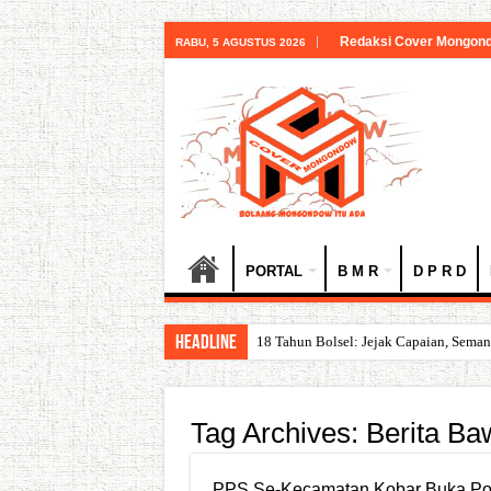
Redaksi Cover Mongon
RABU, 5 AGUSTUS 2026
PORTAL
B M R
D P R D
HEADLINE
18 Tahun Bolsel: Jejak Capaian, Sem
Tag Archives:
Berita Ba
PPS Se-Kecamatan Kobar Buka Po