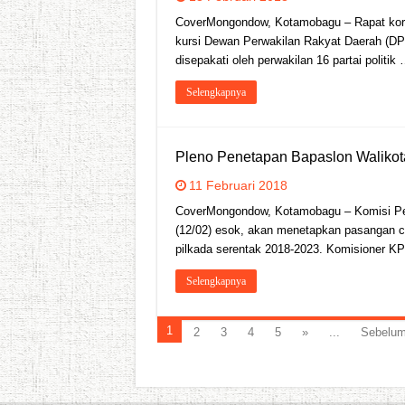
CoverMongondow, Kotamobagu – Rapat kordi
kursi Dewan Perwakilan Rakyat Daerah (DP
disepakati oleh perwakilan 16 partai politik
Selengkapnya
Pleno Penetapan Bapaslon Waliko
11 Februari 2018
CoverMongondow, Kotamobagu – Komisi P
(12/02) esok, akan menetapkan pasangan c
pilkada serentak 2018-2023. Komisioner 
Selengkapnya
1
2
3
4
5
»
...
Sebelum