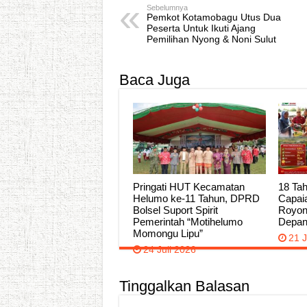
Sebelumnya
Pemkot Kotamobagu Utus Dua
Peserta Untuk Ikuti Ajang
Pemilihan Nyong & Noni Sulut
Baca Juga
Pringati HUT Kecamatan
18 Tah
Helumo ke-11 Tahun, DPRD
Capai
Bolsel Suport Spirit
Royon
Pemerintah “Motihelumo
Depa
Momongu Lipu”
21 J
24 Juli 2026
Tinggalkan Balasan