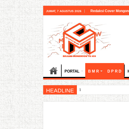
Redaksi Cover Mongo
JUMAT, 7 AGUSTUS 2026
PORTAL
B M R
D P R D
HEADLINE
18 Tahun Bolsel: Jejak Ca