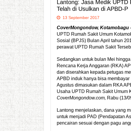
Lantong: Jasa Medik UPTD 
Telah di Usulkan di APBD-P
13 September 2017
CoverMongondow, Kotamobagu
UPTD Rumah Sakit Umum Kotamoba
Sosial (BPJS) Bulan April tahun 20
perawat UPTD Rumah Sakit Terseb
Sedangkan untuk bulan Mei hingga A
Rencana Kerja Anggaran (RKA) APBD
dan diserahkan kepada petugas med
APBD induk hanya bisa membayar un
Agustus dimasukan dalam RKA APBD
Usaha UPTD Rumah Sakit Umum K
CoverMongondow.com,
Rabu (13/09)
Lantong menjelaskan, dana yang ma
untuk menjadi PAD (Pendapatan As
pencairan sesuai dengan pagu angg