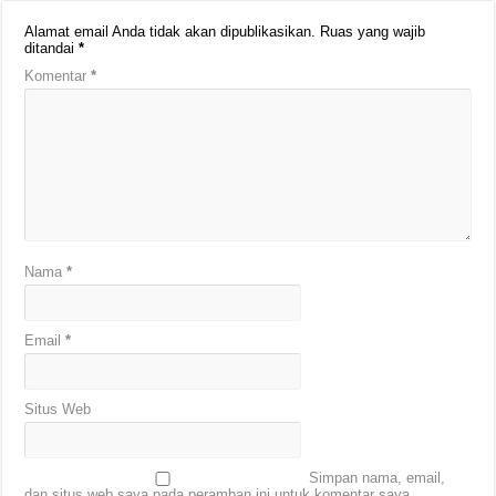
Alamat email Anda tidak akan dipublikasikan.
Ruas yang wajib
ditandai
*
Komentar
*
Nama
*
Email
*
Situs Web
Simpan nama, email,
dan situs web saya pada peramban ini untuk komentar saya