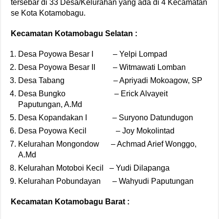
tersebar di 33 Desa/Kelurahan yang ada di 4 Kecamatan
se Kota Kotamobagu.
Kecamatan Kotamobagu Selatan :
Desa Poyowa Besar I – Yelpi Lompad
Desa Poyowa Besar II – Witmawati Lomban
Desa Tabang – Apriyadi Mokoagow, SP
Desa Bungko – Erick Alvayeit
Paputungan, A.Md
Desa Kopandakan I – Suryono Datundugon
Desa Poyowa Kecil – Joy Mokolintad
Kelurahan Mongondow – Achmad Arief Wonggo,
A.Md
Kelurahan Motoboi Kecil – Yudi Dilapanga
Kelurahan Pobundayan – Wahyudi Paputungan
Kecamatan Kotamobagu Barat :